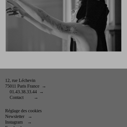
12, rue Léchevin
75011 Paris France
→
01.43.38.33.44
→
Contact
→
Réglage des cookies
Newsletter
→
Instagram
→