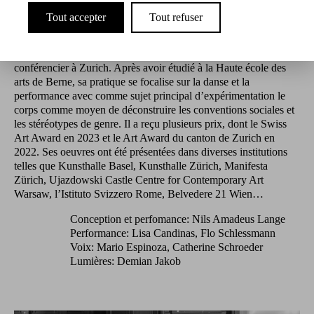
botaniques d’Hildegard von Bingen et du langage musical des
époques médiévale et avant-gardiste dans les rituels performatifs
Tout accepter
Tout refuser
actuels.
Nils Amadeus Lange est artiste, performeur, enseignant et
conférencier à Zurich. Après avoir étudié à la Haute école des
arts de Berne, sa pratique se focalise sur la danse et la
performance avec comme sujet principal d’expérimentation le
corps comme moyen de déconstruire les conventions sociales et
les stéréotypes de genre. Il a reçu plusieurs prix, dont le Swiss
Art Award en 2023 et le Art Award du canton de Zurich en
2022. Ses oeuvres ont été présentées dans diverses institutions
telles que Kunsthalle Basel, Kunsthalle Zürich, Manifesta
Zürich, Ujazdowski Castle Centre for Contemporary Art
Warsaw, l’Istituto Svizzero Rome, Belvedere 21 Wien…
Conception et perfomance: Nils Amadeus Lange
Performance: Lisa Candinas, Flo Schlessmann
Voix: Mario Espinoza, Catherine Schroeder
Lumières: Demian Jakob